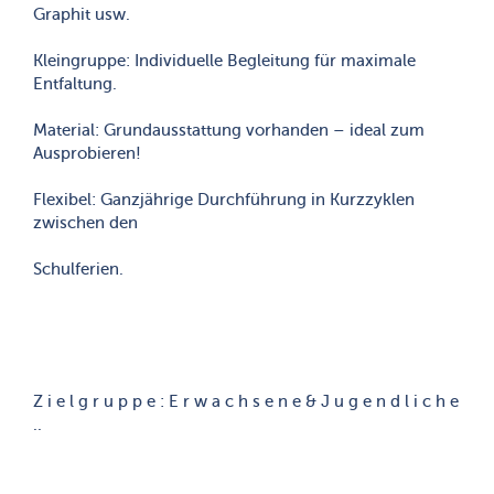
Graphit usw.
Kleingruppe: Individuelle Begleitung für maximale
Entfaltung.
Material: Grundausstattung vorhanden – ideal zum
Ausprobieren!
Flexibel: Ganzjährige Durchführung in Kurzzyklen
zwischen den
Schulferien.
Z i e l g r u p p e : E r w a c h s e n e & J u g e n d l i c h e
..