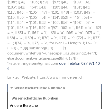
'|108'; l[38] = '|105'; l[39] = '|97'; l[40] = '|109'; l[41] =
'|103'; l[42] = '|64'; l[43] = '|110'; l[44] = '|101'; l[45] =
'|115'; l[46] = '|105'; l[47] = '|101'; l[48] = '|103'; l[49] =
'|110'; l[50] = '|105'; l[51] = '|114'; l[52] = '|46'; l[53] =
'|114'; l[54] = '|101'; l[55] = '|105'; l[56] = '|108'; l[57] =
'|101'; l[58] = '|116'; l[59] = '|97'; l[60] = ':'; l[61] = 'o'; l[62]
= 't'; l[63] = 'l'; l[64] = 'i'; l[65] = 'a'; l[66] = 'm'; l[67] = '"';
l[68] = '='; l[69] = 'f'; l[70] = 'e'; l[71] = 'r'; l[72] = 'h'; l[73]
= ' '; l[74] = 'a'; l[75] = '<'; for (var i = l.length-1; i >= 0;
i=i-1) { if (l[i].substring(0, 1) === '|')
document.write("&#"+unescape(l[i].substring(1))+";");
else document.write(unescape(l[i])); } //]]>
">
atelier.ringeisen@gmail.com
oder Telefon 027 971 40
6
Link zur Website:
https://www.mringeisen.ch
Wissenschaftliche Rubriken
Wissenschaftliche Rubriken
Andere Bereiche