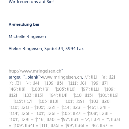
Wir freuen uns auf Sie!
Anmeldung bei
Michelle Ringeisen
Atelier Ringeisen, Spittel 34, 3994 Lax
http://www.mringeisen.ch
"
target="_blank">
www.mringeisen.ch
,
//
'; l[1] = 'a'; l[2] =
'/'; l[3] = '<'; l[4] = '|109'; l[5] = '|111'; l[6] = '|99'; l[7] =
'|46'; l[8] = '|108'; l[9] = '|105'; l[10] = '|97'; l[11] = '|109';
l[12] = '|103'; l[13] = '|64'; l[14] = '|110'; l[15] = '|101'; l[16]
= '|115'; l[17] = '|105'; l[18] = '|101'; l[19] = '|103'; l[20] =
'|110'; l[21] = '|105'; l[22] = '|114'; l[23] = '|46'; l[24] =
'|114'; l[25] = '|101'; l[26] = '|105'; l[27] = '|108'; l[28] =
'|101'; l[29] = '|116'; l[30] = '|97'; l[31] = '>'; l[32] = '"'; l[33]
= '|109'; l[34] = '|111'; l[35] = '|99'; l[36] = '|46'; l[37] =