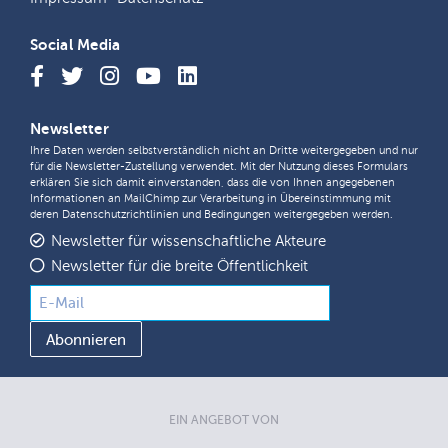
Social Media
Newsletter
Ihre Daten werden selbstverständlich nicht an Dritte weitergegeben und nur
für die Newsletter-Zustellung verwendet. Mit der Nutzung dieses Formulars
erklären Sie sich damit einverstanden, dass die von Ihnen angegebenen
Informationen an MailChimp zur Verarbeitung in Übereinstimmung mit
deren
Datenschutzrichtlinien
und
Bedingungen
weitergegeben werden.
Newsletter für wissenschaftliche Akteure
Newsletter für die breite Öffentlichkeit
EIN ANGEBOT VON