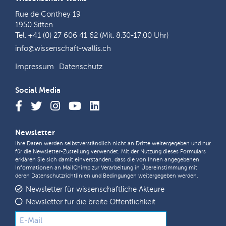
Rue de Conthey 19
1950 Sitten
Tel. +41 (0) 27 606 41 62 (Mit. 8:30-17:00 Uhr)
info@wissenschaft-wallis.ch
Impressum
Datenschutz
Social Media
Newsletter
Ihre Daten werden selbstverständlich nicht an Dritte weitergegeben und nur
für die Newsletter-Zustellung verwendet. Mit der Nutzung dieses Formulars
erklären Sie sich damit einverstanden, dass die von Ihnen angegebenen
Informationen an MailChimp zur Verarbeitung in Übereinstimmung mit
deren
Datenschutzrichtlinien
und
Bedingungen
weitergegeben werden.
Newsletter für wissenschaftliche Akteure
Newsletter für die breite Öffentlichkeit