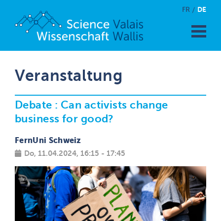
DE
FR
Veranstaltung
Debate : Can activists change
business for good?
FernUni Schweiz
Do, 11.04.2024, 16:15 - 17:45