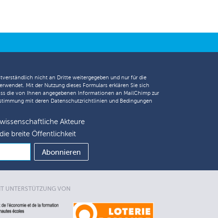
tverständlich nicht an Dritte weitergegeben und nur für die
erwendet. Mit der Nutzung dieses Formulars erklären Sie sich
ass die von Ihnen angegebenen Informationen an MailChimp zur
nstimmung mit deren
Datenschutzrichtlinien
und
Bedingungen
 wissenschaftliche Akteure
die breite Öffentlichkeit
IT UNTERSTÜTZUNG VON