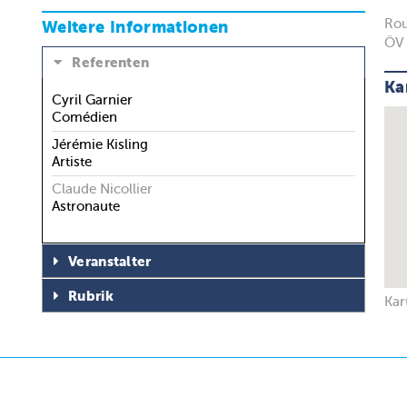
Rou
Weitere Informationen
ÖV 
Referenten
Ka
Cyril Garnier
Comédien
Jérémie Kisling
Artiste
Claude Nicollier
Astronaute
Veranstalter
Rubrik
Kar