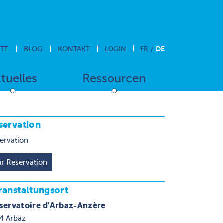
DE
ITE
BLOG
KONTAKT
LOGIN
FR
tuelles
Ressourcen
servation
ervation
ranstaltungsort
servatoire d'Arbaz-Anzère
4 Arbaz