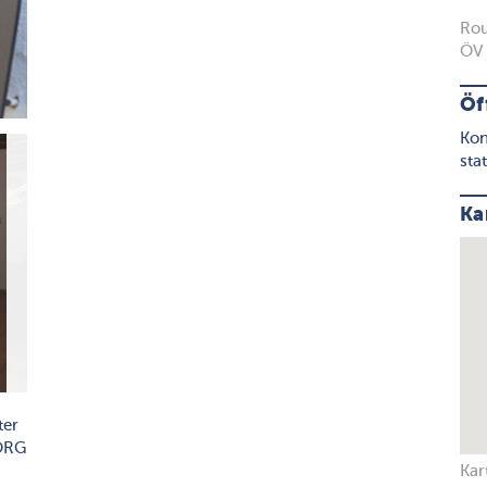
Rou
ÖV 
Öf
Kon
stat
Ka
ter
KORG
Kar