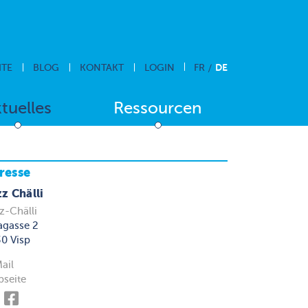
DE
ITE
BLOG
KONTAKT
LOGIN
FR
tuelles
Ressourcen
resse
z Chälli
z-Chälli
agasse 2
0 Visp
ail
seite