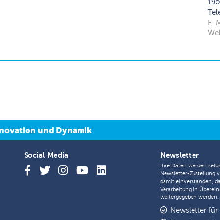
195
Tel
E-M
Web
 Innovation und Dynamik
Social Media
Newsletter
Ihre Daten werden selbs
Newsletter-Zustellung v
damit einverstanden, d
Verarbeitung in Überei
weitergegeben werden.
Newsletter für