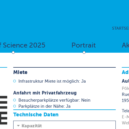
STARTSE
f Science 2025
Portrait
Ak
Miete
Ad
Au
Infrastruktur Miete ist möglich: Ja
Pôl
Anfahrt mit Privatfahrzeug
Rue
Besucherparkplätze verfügbar: Nein
195
Parkplätze in der Nähe: Ja
Tel
Technische Daten
E-M
Web
Kapazität