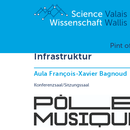
Pint o
Infrastruktur
Aula François-Xavier Bagnoud
Konferenzsaal/Sitzungssaal