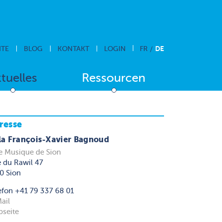
DE
ITE
BLOG
KONTAKT
LOGIN
FR
tuelles
Ressourcen
resse
la François-Xavier Bagnoud
e Musique de Sion
 du Rawil 47
0 Sion
efon +41 79 337 68 01
ail
seite