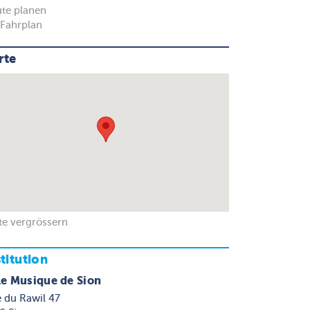
te planen
Fahrplan
rte
te vergrössern
stitution
le Musique de Sion
 du Rawil 47