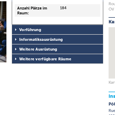
Rou
Anzahl Plätze im
184
ÖV 
Raum:
Ka
Vorführung
Informatiksausrüstung
Weitere Ausrüstung
Weitere verfügbare Räume
Kar
In
Pô
Rue