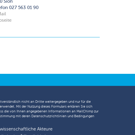
0 Sion
efon 027 563 01 90
ail
seite
tverständlich nicht an Dritte weitergegeben und nur für die
erwendet. Mit der Nutzung dieses Formulars erklären Sie sich
ass die von Ihnen angegebenen Informationen an MailChimp zur
nstimmung mit deren
Datenschutzrichtlinien
und
Bedingungen
 wissenschaftliche Akteure