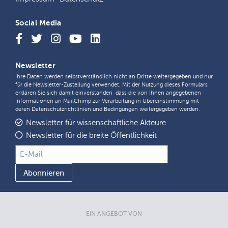
Social Media
Newsletter
Ihre Daten werden selbstverständlich nicht an Dritte weitergegeben und nur
für die Newsletter-Zustellung verwendet. Mit der Nutzung dieses Formulars
erklären Sie sich damit einverstanden, dass die von Ihnen angegebenen
Informationen an MailChimp zur Verarbeitung in Übereinstimmung mit
deren
Datenschutzrichtlinien
und
Bedingungen
weitergegeben werden.
Newsletter für wissenschaftliche Akteure
Newsletter für die breite Öffentlichkeit
EIN ANGEBOT VON