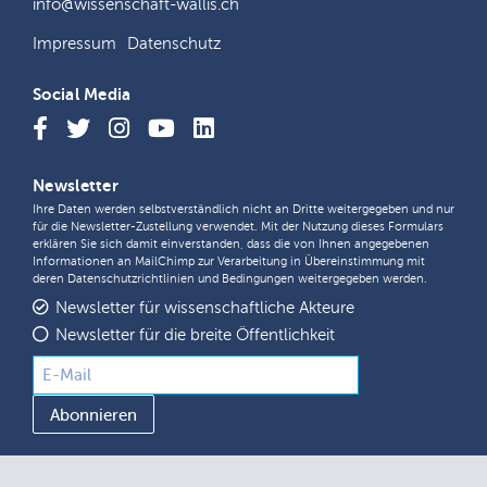
info@wissenschaft-wallis.ch
Impressum
Datenschutz
Social Media
Newsletter
Ihre Daten werden selbstverständlich nicht an Dritte weitergegeben und nur
für die Newsletter-Zustellung verwendet. Mit der Nutzung dieses Formulars
erklären Sie sich damit einverstanden, dass die von Ihnen angegebenen
Informationen an MailChimp zur Verarbeitung in Übereinstimmung mit
deren
Datenschutzrichtlinien
und
Bedingungen
weitergegeben werden.
Newsletter für wissenschaftliche Akteure
Newsletter für die breite Öffentlichkeit