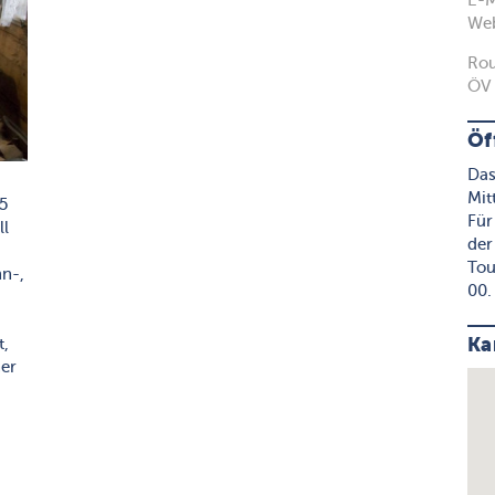
E-M
Web
Rou
ÖV 
Öf
Das
Mit
5
Für
ll
der
Tou
n-,
00.
Ka
t,
er