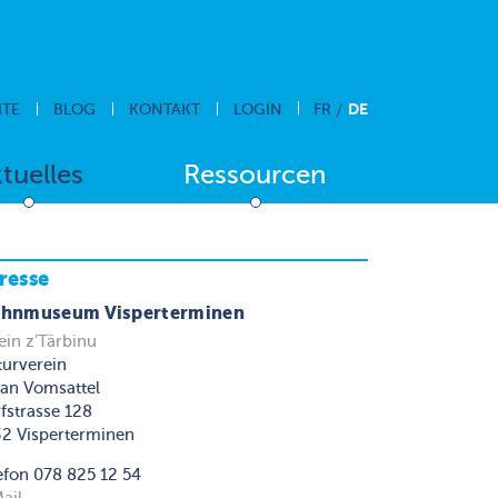
DE
ITE
BLOG
KONTAKT
LOGIN
FR
tuelles
Ressourcen
resse
hnmuseum Visperterminen
ein z'Tärbinu
turverein
ian Vomsattel
fstrasse 128
2 Visperterminen
efon 078 825 12 54