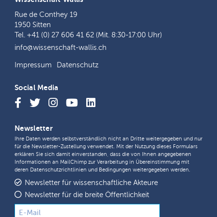
Rue de Conthey 19
1950 Sitten
Tel. +41 (0) 27 606 41 62 (Mit. 8:30-17:00 Uhr)
info@wissenschaft-wallis.ch
Impressum
Datenschutz
Social Media
Newsletter
Ihre Daten werden selbstverständlich nicht an Dritte weitergegeben und nur
für die Newsletter-Zustellung verwendet. Mit der Nutzung dieses Formulars
erklären Sie sich damit einverstanden, dass die von Ihnen angegebenen
Informationen an MailChimp zur Verarbeitung in Übereinstimmung mit
deren
Datenschutzrichtlinien
und
Bedingungen
weitergegeben werden.
Newsletter für wissenschaftliche Akteure
Newsletter für die breite Öffentlichkeit