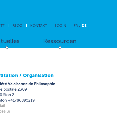
DE
ITE
BLOG
KONTAKT
LOGIN
FR
tuelles
Ressourcen
stitution / Organisation
iété Valaisanne de Philosophie
e postale 2309
0 Sion 2
efon +41786895219
ail
seite