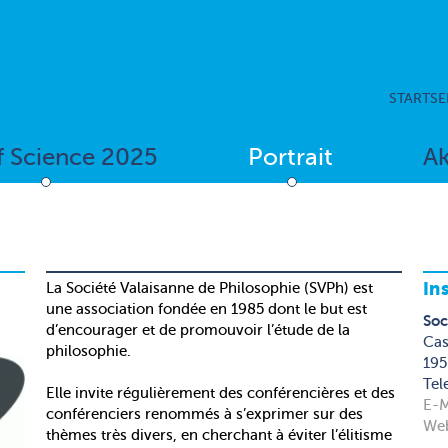
STARTSE
f Science 2025
Portrait
Ak
In
La Société Valaisanne de Philosophie (SVPh) est
une association fondée en 1985 dont le but est
Soc
d’encourager et de promouvoir l’étude de la
Cas
philosophie.
195
Tel
Elle invite régulièrement des conférencières et des
E-M
conférenciers renommés à s’exprimer sur des
Web
thèmes très divers, en cherchant à éviter l’élitisme