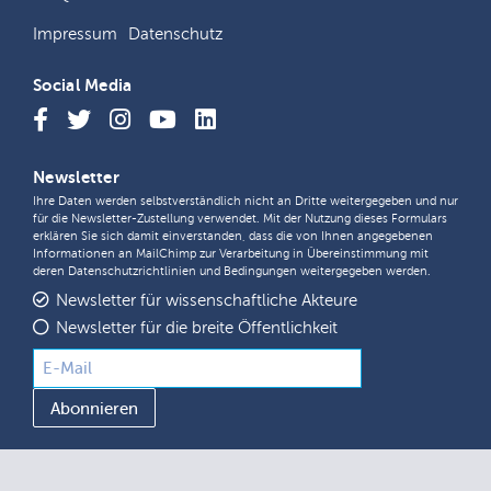
Impressum
Datenschutz
Social Media
Newsletter
Ihre Daten werden selbstverständlich nicht an Dritte weitergegeben und nur
für die Newsletter-Zustellung verwendet. Mit der Nutzung dieses Formulars
erklären Sie sich damit einverstanden, dass die von Ihnen angegebenen
Informationen an MailChimp zur Verarbeitung in Übereinstimmung mit
deren
Datenschutzrichtlinien
und
Bedingungen
weitergegeben werden.
Newsletter für wissenschaftliche Akteure
Newsletter für die breite Öffentlichkeit