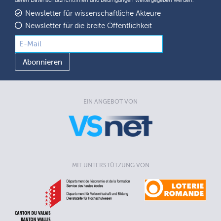
deren
Datenschutzrichtlinien
und
Bedingungen
weitergegeben werden.
Newsletter für wissenschaftliche Akteure
Newsletter für die breite Öffentlichkeit
EIN ANGEBOT VON
MIT UNTERSTÜTZUNG VON