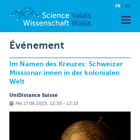
FR
DE
Événement
Im Namen des Kreuzes: Schweizer
Missionar:innen in der kolonialen
Welt
UniDistance Suisse
Me 17.09.2025, 12:30 - 13:15