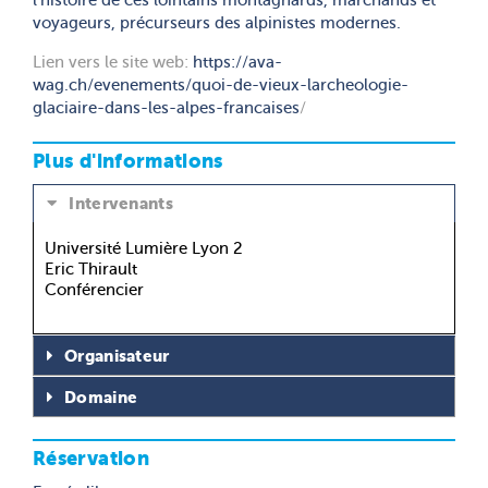
l’histoire de ces lointains montagnards, marchands et
voyageurs, précurseurs des alpinistes modernes.
Lien vers le site web:
https://ava-
wag.ch/evenements/quoi-de-vieux-larcheologie-
glaciaire-dans-les-alpes-francaises
/
Plus d'informations
Intervenants
Université Lumière Lyon 2
Eric Thirault
Conférencier
Organisateur
Domaine
Réservation