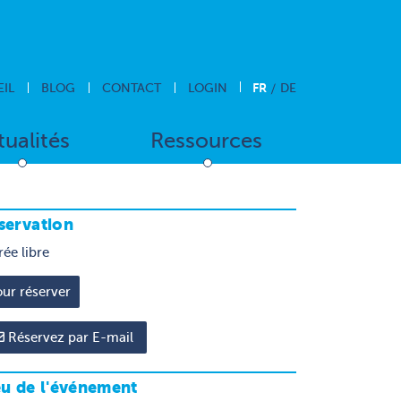
FR
IL
BLOG
CONTACT
LOGIN
DE
tualités
Ressources
servation
rée libre
Réservez par E-mail
eu de l'événement