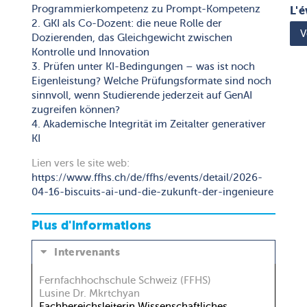
Programmierkompetenz zu Prompt-Kompetenz
L'é
2. GKI als Co-Dozent: die neue Rolle der
V
Dozierenden, das Gleichgewicht zwischen
Kontrolle und Innovation
3. Prüfen unter KI-Bedingungen – was ist noch
Eigenleistung? Welche Prüfungsformate sind noch
sinnvoll, wenn Studierende jederzeit auf GenAI
zugreifen können?
4. Akademische Integrität im Zeitalter generativer
KI
Lien vers le site web:
https://www.ffhs.ch/de/ffhs/events/detail/2026-
04-16-biscuits-ai-und-die-zukunft-der-ingenieure
Plus d'informations
Intervenants
Fernfachhochschule Schweiz (FFHS)
Lusine Dr. Mkrtchyan
Fachbereichsleiterin Wissenschaftliches