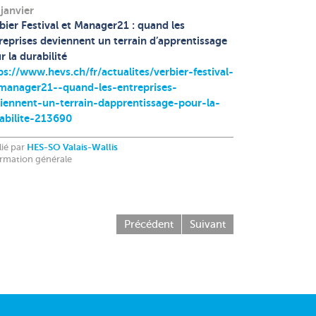
 janvier
bier Festival et Manager21 : quand les
reprises deviennent un terrain d’apprentissage
r la durabilité
ps://www.hevs.ch/fr/actualites/verbier-festival-
manager21--quand-les-entreprises-
iennent-un-terrain-dapprentissage-pour-la-
abilite-213690
lié par
HES-SO Valais-Wallis
ormation générale
Précédent
Suivant