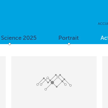
ACCUE
f Science 2025
Portrait
Ac