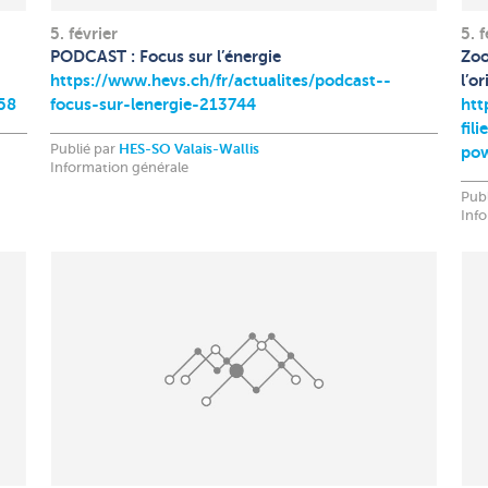
5. février
5. f
PODCAST : Focus sur l’énergie
Zoo
https://www.hevs.ch/fr/actualites/podcast--
l’o
758
focus-sur-lenergie-213744
htt
fil
Publié par
HES-SO Valais-Wallis
pow
Information générale
Pub
Inf