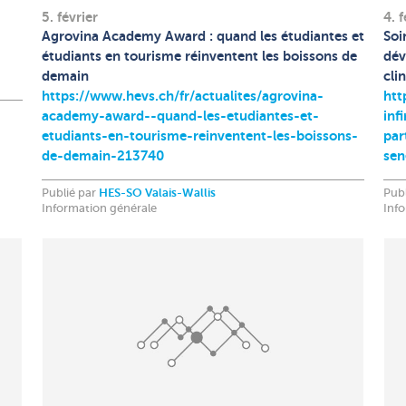
5. février
4. f
Agrovina Academy Award : quand les étudiantes et
Soi
étudiants en tourisme réinventent les boissons de
dév
demain
cli
https://www.hevs.ch/fr/actualites/agrovina-
htt
academy-award--quand-les-etudiantes-et-
inf
etudiants-en-tourisme-reinventent-les-boissons-
par
de-demain-213740
sen
Publié par
HES-SO Valais-Wallis
Pub
Information générale
Inf