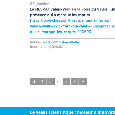
28. janvier
La HES-SO Valais-Wallis à la Foire du Valais : u
présence qui a marqué les esprits
https://www.hevs.ch/fr/actualites/la-hes-so-
valais-wallis-a-la-foire-du-valais--une-presen
qui-a-marque-les-esprits-213693
Publié par
HES-SO Valais-Wallis
Information générale
3
4
5
6
7
8
9
Le Valais scientifique : moteur d'innova