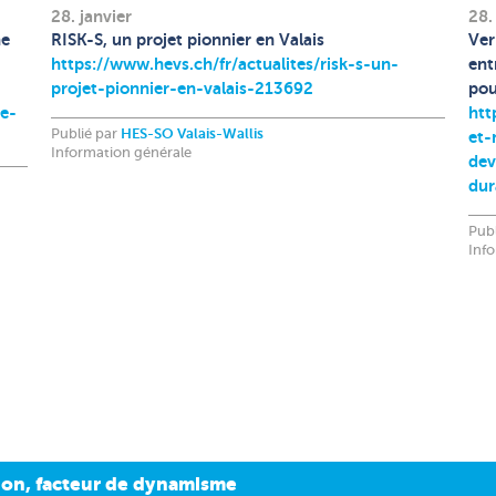
28. janvier
28.
ne
RISK-S, un projet pionnier en Valais
Ver
https://www.hevs.ch/fr/actualites/risk-s-un-
ent
projet-pionnier-en-valais-213692
pou
ce-
htt
Publié par
HES-SO Valais-Wallis
et-
Information générale
dev
dur
Pub
Inf
tion, facteur de dynamisme