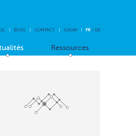
FR
IL
BLOG
CONTACT
LOGIN
DE
tualités
Ressources