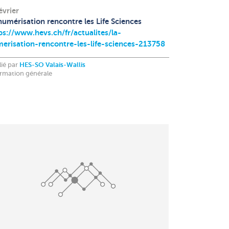
évrier
numérisation rencontre les Life Sciences
ps://www.hevs.ch/fr/actualites/la-
erisation-rencontre-les-life-sciences-213758
lié par
HES-SO Valais-Wallis
ormation générale