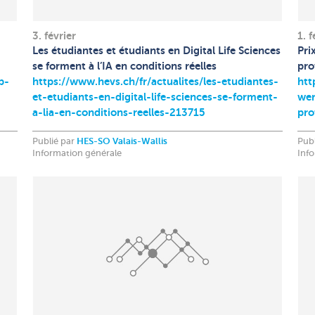
3. février
1. f
Les étudiantes et étudiants en Digital Life Sciences
Pri
se forment à l’IA en conditions réelles
pro
p-
https://www.hevs.ch/fr/actualites/les-etudiantes-
htt
et-etudiants-en-digital-life-sciences-se-forment-
wer
a-lia-en-conditions-reelles-213715
pro
Publié par
HES-SO Valais-Wallis
Pub
Information générale
Inf