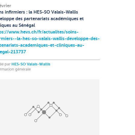
évrier
ns infirmiers : la HES-SO Valais-Wallis
eloppe des partenariats académiques et
niques au Sénégal
ps://www.hevs.ch/fr/actualites/soins-
irmiers--la-hes-so-valais-wallis-developpe-des-
tenariats-academiques-et-cliniques-au-
egal-213737
lié par
HES-SO Valais-Wallis
ormation générale