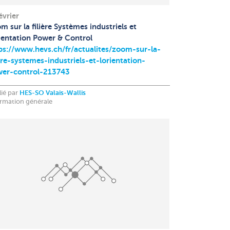
évrier
m sur la filière Systèmes industriels et
rientation Power & Control
ps://www.hevs.ch/fr/actualites/zoom-sur-la-
iere-systemes-industriels-et-lorientation-
er-control-213743
lié par
HES-SO Valais-Wallis
ormation générale