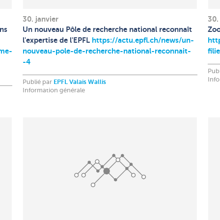
30. janvier
30.
ans
Un nouveau Pôle de recherche national reconnaît
Zoo
l'expertise de l'EPFL
https://actu.epfl.ch/news/un-
htt
ame-
nouveau-pole-de-recherche-national-reconnait-
fil
-4
Pub
Inf
Publié par
EPFL Valais Wallis
Information générale