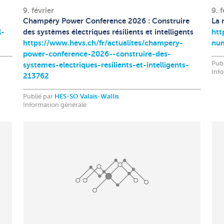
9. février
9. f
Champéry Power Conference 2026 : Construire
La 
l-
des systèmes électriques résilients et intelligents
htt
https://www.hevs.ch/fr/actualites/champery-
num
power-conference-2026--construire-des-
Pub
systemes-electriques-resilients-et-intelligents-
Inf
213762
Publié par
HES-SO Valais-Wallis
Information générale