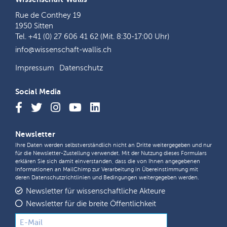
Rue de Conthey 19
1950 Sitten
Tel. +41 (0) 27 606 41 62 (Mit. 8:30-17:00 Uhr)
info@wissenschaft-wallis.ch
Impressum
Datenschutz
Social Media
Newsletter
Ihre Daten werden selbstverständlich nicht an Dritte weitergegeben und nur
für die Newsletter-Zustellung verwendet. Mit der Nutzung dieses Formulars
erklären Sie sich damit einverstanden, dass die von Ihnen angegebenen
Informationen an MailChimp zur Verarbeitung in Übereinstimmung mit
deren
Datenschutzrichtlinien
und
Bedingungen
weitergegeben werden.
Newsletter für wissenschaftliche Akteure
Newsletter für die breite Öffentlichkeit