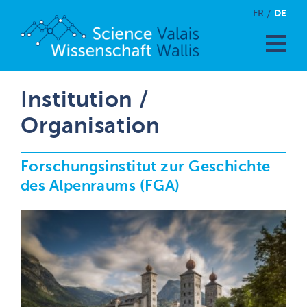
DE
FR
Institution /
Organisation
Forschungsinstitut zur Geschichte
des Alpenraums (FGA)