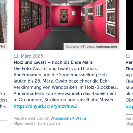
FHS
Copyright Thomas Andenmatten
11. März 2025
11.
Holz und Gwätt – noch bis Ende März
Ver
Die Foto-Ausstellung Gwätt von Thomas
Flu
Andenmatten und die Sonderausstellung Holz
Ver
laufen bis 28. März. Gwätt bezeichnet die Eck-
Flu
Verkämmung von Wandbalken im Holz-Blockbau,.
Sto
Andenmatten's Fotos verwandeln das Bauelement
Pro
ale
in Ornamente, Strukturen und rätselhafte Muster.
nden
Obe
https://tinyurl.com/ymzvfnw2
h».
htt
Veröffentlicht durch
Wissenschaft Wallis
Verö
Allgemeine Informationen
All