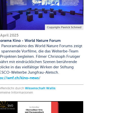
Copyright Patrick Schmed
 April 2025
orama Kino - World Nature Forum
 Panoramakino des World Nature Forums zeigt
 spannende Vorfilme, die das Welterbe-Team
 Projekten begleiten. Filmer Christoph Frutiger
ährt mit eindrücklichen Szenen berührende
blicke in das vielfältige Wirken der Stiftung
SCO-Welterbe Jungfrau-Aletsch.
ps://wnf.ch/kino-news
/
ffentlicht durch
Wissenschaft Wallis
gemeine Informationen