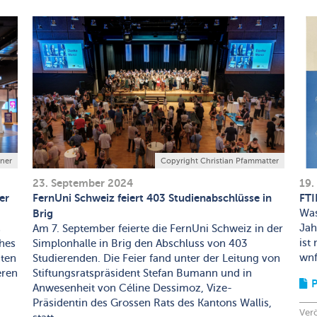
iner
Copyright Christian Pfammatter
23. September 2024
19.
er
FernUni Schweiz feiert 403 Studienabschlüsse in
FTI
Brig
Was
Jah
s
Am 7. September feierte die FernUni Schweiz in der
ist
ches
Simplonhalle in Brig den Abschluss von 403
wnf
nten
Studierenden. Die Feier fand unter der Leitung von
eren
Stiftungsratspräsident Stefan Bumann und in
P
Anwesenheit von Céline Dessimoz, Vize-
Präsidentin des Grossen Rats des Kantons Wallis,
Verö