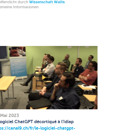
ffentlicht durch
Wissenschaft Wallis
gemeine Informationen
 Mai 2023
logiciel ChatGPT décortiqué à l’Idiap
ps://canal9.ch/fr/le-logiciel-chatgpt-