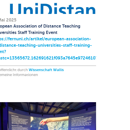
Mai 2025
opean Association of Distance Teaching
versities Staff Training Event
ps://fernuni.ch/artikel/european-association-
distance-teaching-universities-staff-training-
nt?
hstc=13565672.162691621f093a7645e972461077031d.174602
ffentlicht durch
Wissenschaft Wallis
gemeine Informationen