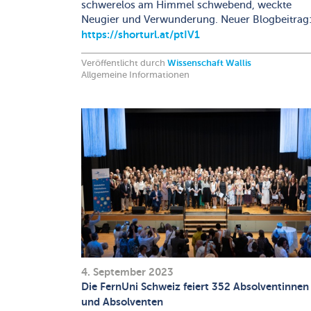
schwerelos am Himmel schwebend, weckte
Neugier und Verwunderung. Neuer Blogbeitrag
https://shorturl.at/ptIV1
Veröffentlicht durch
Wissenschaft Wallis
Allgemeine Informationen
4. September 2023
Die FernUni Schweiz feiert 352 Absolventinnen
und Absolventen