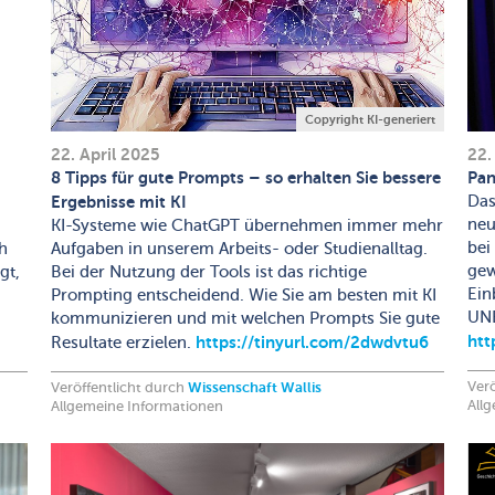
Copyright KI-generiert
22. April 2025
22.
8 Tipps für gute Prompts – so erhalten Sie bessere
Pan
Ergebnisse mit KI
Das
neu
KI-Systeme wie ChatGPT übernehmen immer mehr
bei
h
Aufgaben in unserem Arbeits- oder Studienalltag.
gew
gt,
Bei der Nutzung der Tools ist das richtige
Ein
Prompting entscheidend. Wie Sie am besten mit KI
UNE
kommunizieren und mit welchen Prompts Sie gute
htt
https://tinyurl.com/2dwdvtu6
Resultate erzielen.
Verö
Veröffentlicht durch
Wissenschaft Wallis
All
Allgemeine Informationen