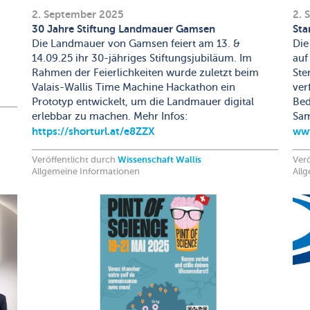
2. September 2025
2. 
30 Jahre Stiftung Landmauer Gamsen
Sta
Die Landmauer von Gamsen feiert am 13. &
Die
14.09.25 ihr 30-jähriges Stiftungsjubiläum. Im
auf
Rahmen der Feierlichkeiten wurde zuletzt beim
Ste
Valais-Wallis Time Machine Hackathon ein
ver
Prototyp entwickelt, um die Landmauer digital
Bed
erlebbar zu machen. Mehr Infos:
Sam
https://shorturl.at/e8ZZX
www
Veröffentlicht durch
Wissenschaft Wallis
Verö
Allgemeine Informationen
All