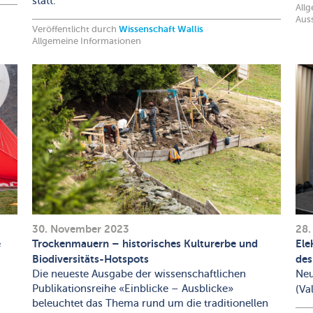
statt.
Allg
Aus
Veröffentlicht durch
Wissenschaft Wallis
Allgemeine Informationen
30. November 2023
28.
e
Trockenmauern – historisches Kulturerbe und
Ele
Biodiversitäts-Hotspots
des
Die neueste Ausgabe der wissenschaftlichen
Neu
Publikationsreihe «Einblicke – Ausblicke»
(Va
beleuchtet das Thema rund um die traditionellen