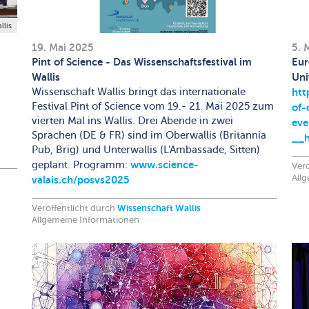
llis
19. Mai 2025
5. 
Pint of Science - Das Wissenschaftsfestival im
Eur
Wallis
Uni
Wissenschaft Wallis bringt das internationale
htt
Festival Pint of Science vom 19.- 21. Mai 2025 zum
of-
vierten Mal ins Wallis. Drei Abende in zwei
eve
Sprachen (DE & FR) sind im Oberwallis (Britannia
__
Pub, Brig) und Unterwallis (L'Ambassade, Sitten)
www.science-
geplant. Programm:
Verö
All
valais.ch/posvs2025
Veröffentlicht durch
Wissenschaft Wallis
Allgemeine Informationen