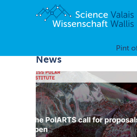
Pint o
News