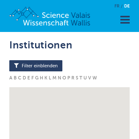
DE
FR
Institutionen
Filter einblenden
A
B
C
D
E
F
G
H
K
L
M
N
O
P
R
S
T
U
V
W